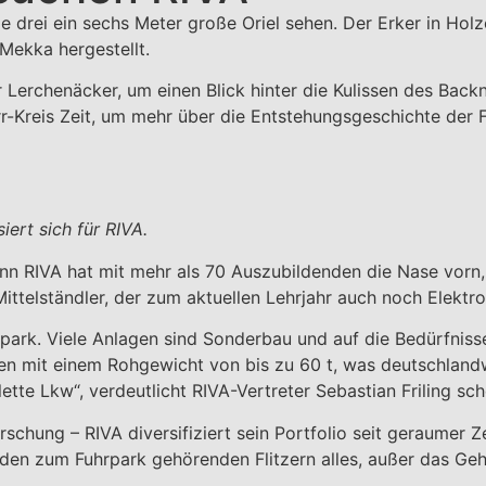
le drei ein sechs Meter große Oriel sehen. Der Erker in Holz
 Mekka hergestellt.
erchenäcker, um einen Blick hinter die Kulissen des Bac
-Kreis Zeit, um mehr über die Entstehungsgeschichte der 
ert sich für RIVA.
denn RIVA hat mit mehr als 70 Auszubildenden die Nase vorn
ittelständler, der zum aktuellen Lehrjahr auch noch Elektro
park. Viele Anlagen sind Sonderbau und auf die Bedürfnis
 mit einem Rohgewicht von bis zu 60 t, was deutschlandwe
ette Lkw“, verdeutlicht RIVA-Vertreter Sebastian Friling sc
orschung – RIVA diversifiziert sein Portfolio seit geraumer Z
den zum Fuhrpark gehörenden Flitzern alles, außer das Gehäu