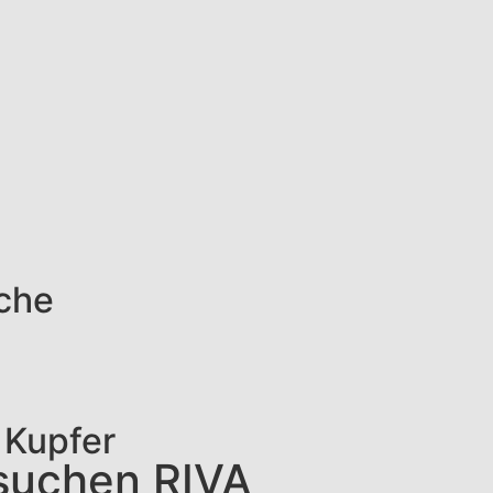
äche
 Kupfer
esuchen RIVA