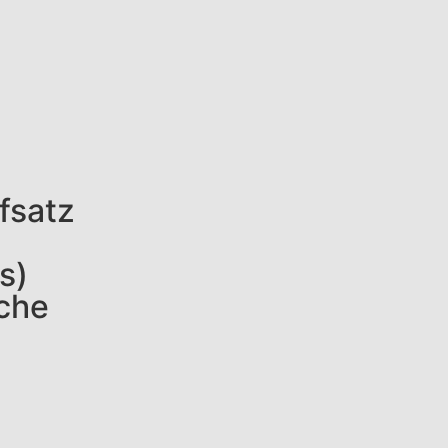
fsatz
s)
äche