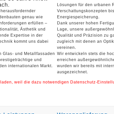
ach.
Lösungen für den urbanen 
 herausfordernder
Verschattungskonzepten bis
denbauten genau wie
Energiespeicherung.
forderungen erfüllen –
Dank unserer hohen Fertigun
onalität, Ästhetik und
Lage, unsere außergewöhnl
nde Expertise in der
Qualität und Präzision zu g
echnik kommt uns dabei
zugleich mit denen an Optik
vereinen.
n Glas- und Metallfassaden
Wir entwickeln stets die h
prestigeträchtige und
erreichen außergewöhnlich
den internationalen Markt.
wurden wir bereits mit inte
ausgezeichnet.
laden, weil die dazu notwendigen Datenschutz-Einstell