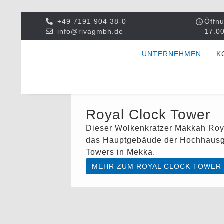
+49 7191 904 38-0
Öffnu
info@rivagmbh.de
17.00
UNTERNEHMEN
K
Royal Clock Tower
Dieser Wolkenkratzer Makkah Roya
das Hauptgebäude der Hochhausgr
Towers in Mekka.
MEHR ZUM ROYAL CLOCK TOWER